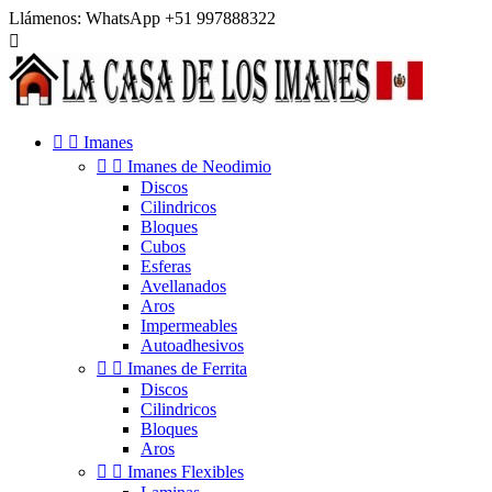
Llámenos:
WhatsApp +51 997888322



Imanes


Imanes de Neodimio
Discos
Cilindricos
Bloques
Cubos
Esferas
Avellanados
Aros
Impermeables
Autoadhesivos


Imanes de Ferrita
Discos
Cilindricos
Bloques
Aros


Imanes Flexibles