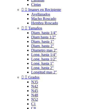
Laminas
Cintas


Imanes en Recipiente
Avellanados
Macho Roscado
Hembra Roscado


Tamaños
Diam. hasta 1/4"
Diam hasta 1/2"
Diam. hasta 1"
Diam. hasta 2"
Diametro mas 2"
Long. hasta 1/4"
Long. hasta 1/2"
Long. hasta 1"
Long. hasta 2"
Longitud mas 2"


Grados
N35
N42
N45
N48
N52
C1
C8