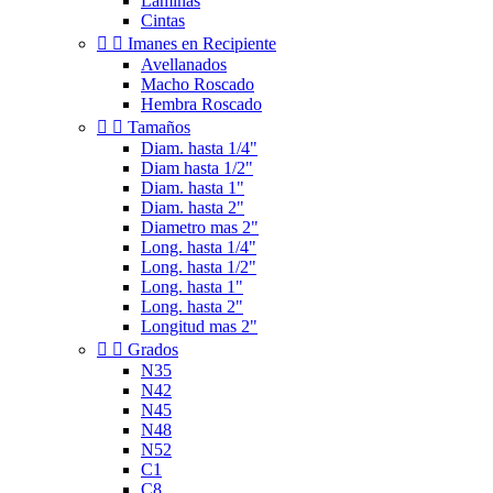
Laminas
Cintas


Imanes en Recipiente
Avellanados
Macho Roscado
Hembra Roscado


Tamaños
Diam. hasta 1/4"
Diam hasta 1/2"
Diam. hasta 1"
Diam. hasta 2"
Diametro mas 2"
Long. hasta 1/4"
Long. hasta 1/2"
Long. hasta 1"
Long. hasta 2"
Longitud mas 2"


Grados
N35
N42
N45
N48
N52
C1
C8