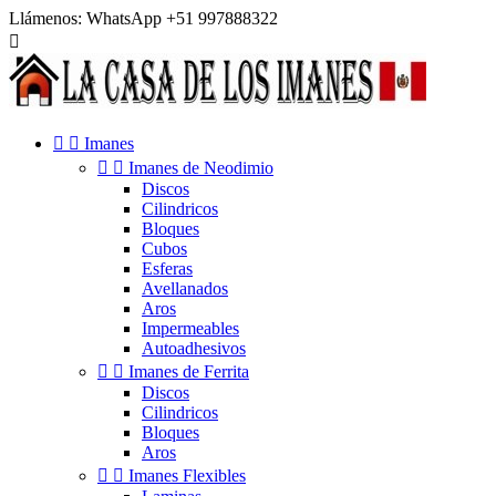
Llámenos:
WhatsApp +51 997888322



Imanes


Imanes de Neodimio
Discos
Cilindricos
Bloques
Cubos
Esferas
Avellanados
Aros
Impermeables
Autoadhesivos


Imanes de Ferrita
Discos
Cilindricos
Bloques
Aros


Imanes Flexibles