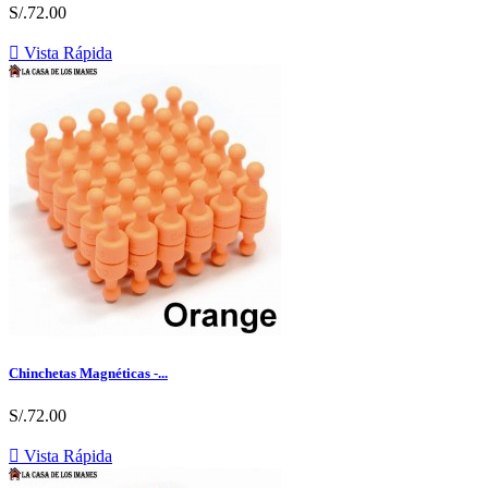
S/.72.00

Vista Rápida
Chinchetas Magnéticas -...
S/.72.00

Vista Rápida