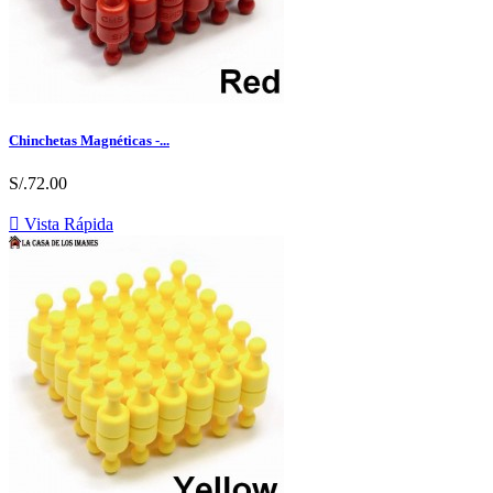
Chinchetas Magnéticas -...
S/.72.00

Vista Rápida