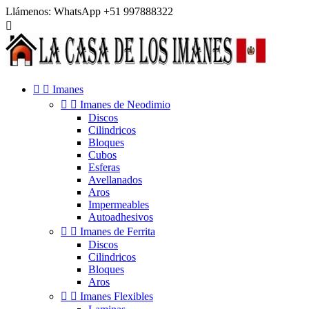
Llámenos:
WhatsApp +51 997888322



Imanes


Imanes de Neodimio
Discos
Cilindricos
Bloques
Cubos
Esferas
Avellanados
Aros
Impermeables
Autoadhesivos


Imanes de Ferrita
Discos
Cilindricos
Bloques
Aros


Imanes Flexibles