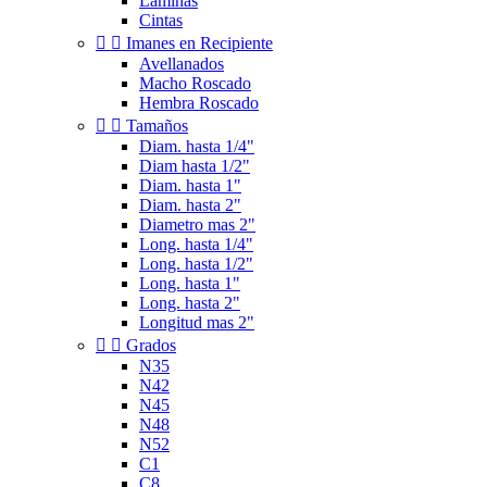
Laminas
Cintas


Imanes en Recipiente
Avellanados
Macho Roscado
Hembra Roscado


Tamaños
Diam. hasta 1/4"
Diam hasta 1/2"
Diam. hasta 1"
Diam. hasta 2"
Diametro mas 2"
Long. hasta 1/4"
Long. hasta 1/2"
Long. hasta 1"
Long. hasta 2"
Longitud mas 2"


Grados
N35
N42
N45
N48
N52
C1
C8